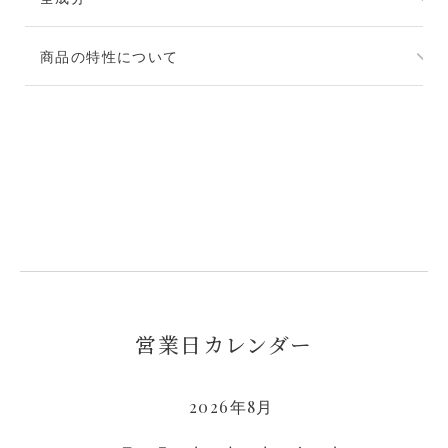
水・ハチミツ・グリセリン・スクワラン・ＢＧ・グ
商品の特性について
リコシルトレハロース・ヒアルロン酸Ｎａ・β－グル
カン・ビオチン・グルコシルセラミド・アロエベラ
天然由来成分配合のため、経時や製造ロットにより
葉エキス・クロレラエキス・カンゾウ根エキス、α－
色調や香りに変化がみられる場合がありますが、品
グルカン、サッカロミセス溶解質エキス・ベタイ
質上の問題はありません。
ン・クズ根エキス・ワサビノキ種子エキス・加水分
解水添デンプン・トコフェロール・グリチルリチン
酸２Ｋ・水添レシチン・カルボマー・（アクリレー
ツ/アクリル酸アルキル（Ｃ１０－３０））クロスポ
リマー・水酸化Ｎａ・フェノキシエタノール・メチ
ルパラベン
営業日カレンダー
2026年8月