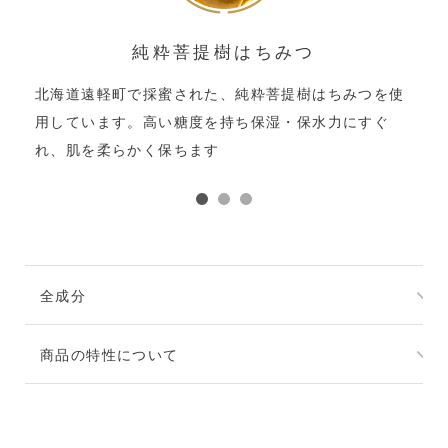
純粋菩提樹はちみつ
北海道遠軽町で採蜜された、純粋菩提樹はちみつを使
カ
用しています。高い糖度を持ち保湿・保水力にすぐ
れ、肌を柔らかく保ちます
全成分
水・ハチミツ・ＢＧ・カラギーナン・ヒアルロン酸
商品の特性について
Na・カンゾウ根エキス・アロエベラ葉エキス・クロ
レラエキス・クズ根エキス・ キュウリ果実エキス・
天然由来成分配合のため、経時や製造ロットにより
アルニカ花エキス・セイヨウキズタ葉/茎エキス・セ
色調や香りに変化がみられる場合がありますが、品