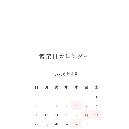
イヨウニワトコ花エキス・ゼニアオイ花エキス・パ
質上の問題はありません。
リエタリアエキス・ ベタイン・クエン酸・クエン酸
Ｎａ・海塩・グルチルリチン酸2Ｋ・フェノキシエタ
ノール・メチルパラベン
営業日カレンダー
2026年8月
日
月
火
水
木
金
土
1
2
3
4
5
6
7
8
9
10
11
12
13
14
15
16
17
18
19
20
21
22